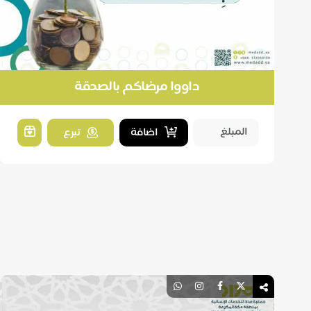
داووا مرضاكم بالصدقة
اضافة
تبرع