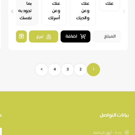
عنك
عنك
عنك
بما
وعن
وعن
تجود به
والديك
أسرتك
نفسك
اضافة
تبرع
>
4
3
2
1
بيانات التواصل
ط
جدة - أبرق الرغامة