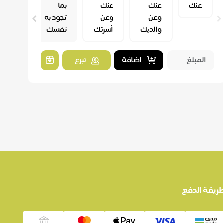
عنك
عنك
عنك
بما
وعن
وعن
تجود به
والديك
أسرتك
نفسك
اضافة
تبرع
ريقة الدفع