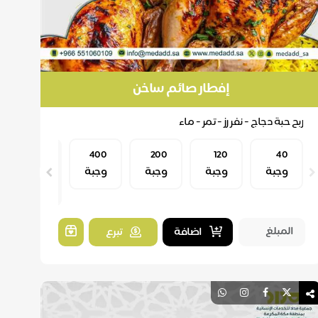
إفطار صائم ساخن
ربح حبة دجاج - نفر رز - تمر - ماء
40
120
200
400
بما
وجبة
وجبة
وجبة
وجبة
تجود به
نفسك
اضافة
تبرع