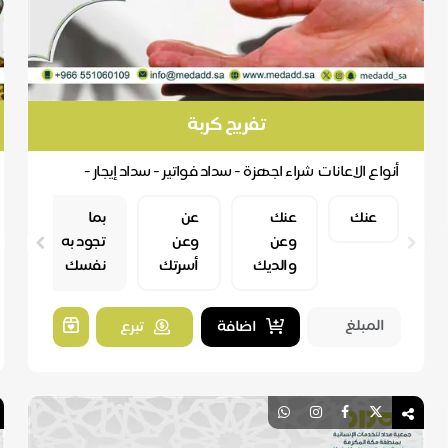
تفريج كربة
أنواع الاعانات شراء اجهزة - سداد فواتير - سداد إيجار -
ترميم - حالات طارئة - علاج
عنك
عنك
عن
بما
وعن
وعن
تجود به
والديك
أسرتك
نفسك
اضافة
تبرع