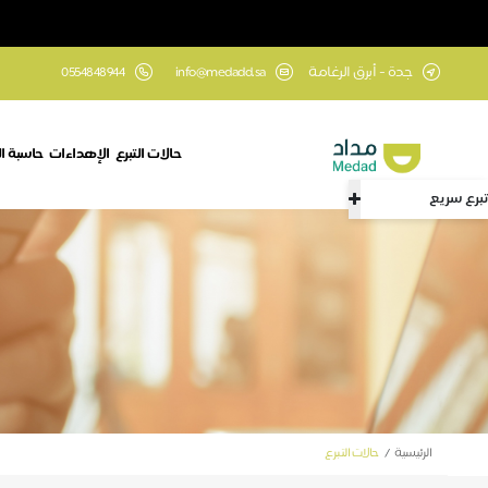
جدة - أبرق الرغامة
info@medadd.sa
0554848944
حالات التبرع
الإهداءات
حاسبة ال
تبرع سريع
الرئيسية
حالات التبرع