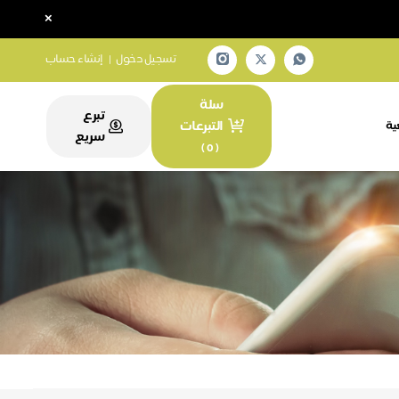
×
تسجيل دخول
|
إنشاء حساب
سلة
تبرع
التبرعات
ية
سريع
)
0
(